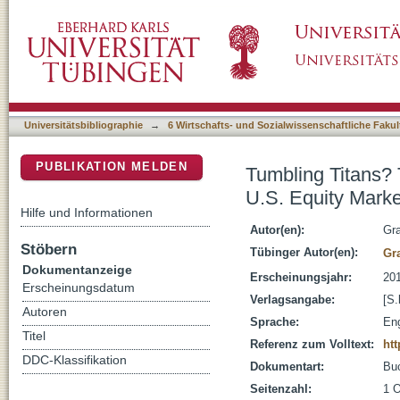
Tumbling Titans? The Changing Patterns of P
DSpace Repositorium (Manakin basiert)
Universitätsbibliographie
→
6 Wirtschafts- und Sozialwissenschaftliche Fakul
PUBLIKATION MELDEN
Tumbling Titans? 
U.S. Equity Marke
Hilfe und Informationen
Autor(en):
Gr
Stöbern
Tübinger Autor(en):
Gr
Dokumentanzeige
Erscheinungsjahr:
20
Erscheinungsdatum
Verlagsangabe:
[S.
Autoren
Sprache:
Eng
Titel
Referenz zum Volltext:
htt
DDC-Klassifikation
Dokumentart:
Bu
Seitenzahl:
1 O