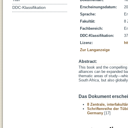
Erscheinungsdatum:
20
DDC-Klassifikation
Sprache:
En
Fakultät:
8 
Fachbereich:
Er
DDC-Klassifikation:
37
Lizenz:
ht
Zur Langanzeige
Abstract:
This book and the compelling 
alliances can be expanded ba
thematic areas of study—which
South Africa, but also global
Das Dokument erschein
8 Zentrale, interfakult
Schriftenreihe der Tüb
Germany
[17]