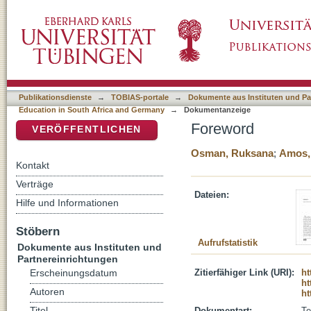
Foreword
DSpace Repositorium (Manakin basiert)
Publikationsdienste
→
TOBIAS-portale
→
Dokumente aus Instituten und Pa
Education in South Africa and Germany
→
Dokumentanzeige
Foreword
VERÖFFENTLICHEN
Osman, Ruksana
;
Amos,
Kontakt
Verträge
Dateien:
Hilfe und Informationen
Stöbern
Aufrufstatistik
Dokumente aus Instituten und
Partnereinrichtungen
Zitierfähiger Link (URI):
ht
Erscheinungsdatum
ht
Autoren
ht
Titel
Dokumentart:
Te