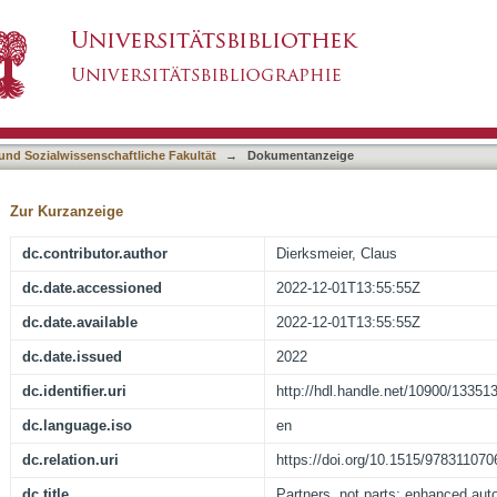
ced autonomy through artificial intelligence? :
asiert)
 und Sozialwissenschaftliche Fakultät
→
Dokumentanzeige
Zur Kurzanzeige
dc.contributor.author
Dierksmeier, Claus
dc.date.accessioned
2022-12-01T13:55:55Z
dc.date.available
2022-12-01T13:55:55Z
dc.date.issued
2022
dc.identifier.uri
http://hdl.handle.net/10900/13351
dc.language.iso
en
dc.relation.uri
https://doi.org/10.1515/97831107
dc.title
Partners, not parts: enhanced auto