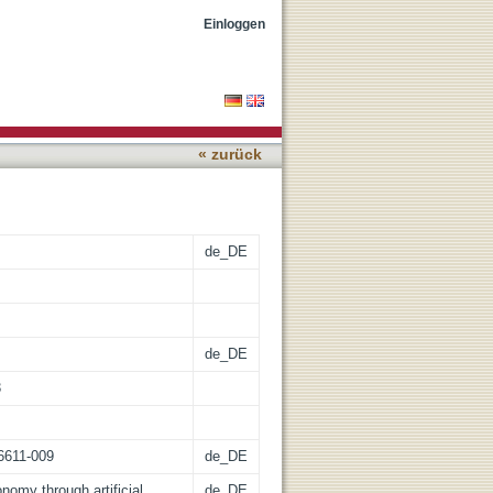
 A Kantian perspective
Einloggen
« zurück
de_DE
de_DE
3
06611-009
de_DE
nomy through artificial
de_DE