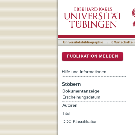
Partners, not parts: enhan
DSpace Repositorium (Manakin b
Universitätsbibliographie
→
6 Wirtschafts-
PUBLIKATION MELDEN
Hilfe und Informationen
Stöbern
Dokumentanzeige
Erscheinungsdatum
Autoren
Titel
DDC-Klassifikation