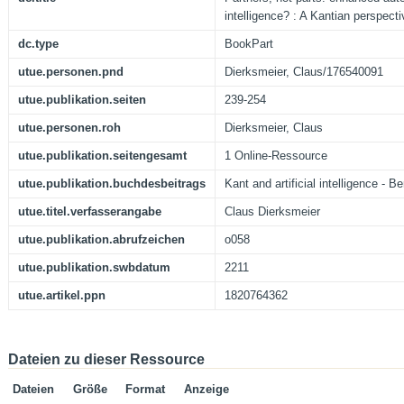
intelligence? : A Kantian perspecti
dc.type
BookPart
utue.personen.pnd
Dierksmeier, Claus/176540091
utue.publikation.seiten
239-254
utue.personen.roh
Dierksmeier, Claus
utue.publikation.seitengesamt
1 Online-Ressource
utue.publikation.buchdesbeitrags
Kant and artificial intelligence - B
utue.titel.verfasserangabe
Claus Dierksmeier
utue.publikation.abrufzeichen
o058
utue.publikation.swbdatum
2211
utue.artikel.ppn
1820764362
Dateien zu dieser Ressource
Dateien
Größe
Format
Anzeige