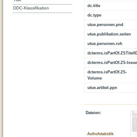
dc.title
DDC-Klassifikation
dc.type
utue.personen.pnd
utue.publikation.seiten
utue.personen.roh
dcterms.isPartOf.ZSTitelI
dcterms.isPartOf.ZS-Issue
dcterms.isPartOf.ZS-
Volume
utue.artikel.ppn
Dateien:
Aufrufstatistik