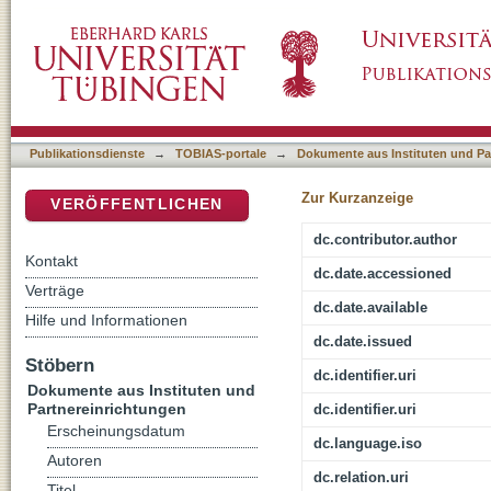
[Rezension von: Jugendliche und Religion]
DSpace Repositorium (Manakin basiert)
Publikationsdienste
→
TOBIAS-portale
→
Dokumente aus Instituten und Pa
Zur Kurzanzeige
VERÖFFENTLICHEN
dc.contributor.author
Kontakt
dc.date.accessioned
Verträge
dc.date.available
Hilfe und Informationen
dc.date.issued
Stöbern
dc.identifier.uri
Dokumente aus Instituten und
Partnereinrichtungen
dc.identifier.uri
Erscheinungsdatum
dc.language.iso
Autoren
dc.relation.uri
Titel