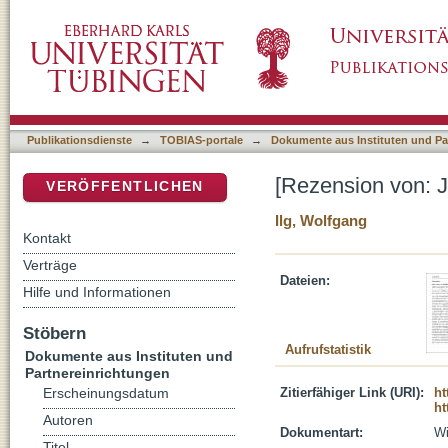
[Rezension von: Jugendliche und Religion]
DSpace Repositorium (Manakin basiert)
Publikationsdienste
→
TOBIAS-portale
→
Dokumente aus Instituten und Pa
[Rezension von: J
VERÖFFENTLICHEN
Ilg, Wolfgang
Kontakt
Verträge
Dateien:
Hilfe und Informationen
Stöbern
Aufrufstatistik
Dokumente aus Instituten und
Partnereinrichtungen
Zitierfähiger Link (URI):
ht
Erscheinungsdatum
ht
Autoren
Dokumentart:
Wi
Titel