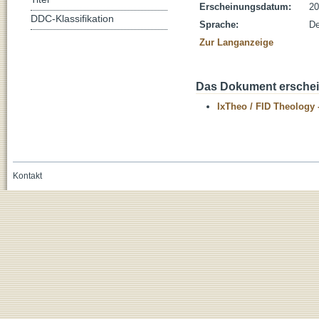
Erscheinungsdatum:
20
DDC-Klassifikation
Sprache:
De
Zur Langanzeige
Das Dokument erschein
IxTheo / FID Theology 
Kontakt