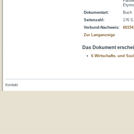
Famil
Etymo
Dokumentart:
Buch
Seitenzahl:
176 S
Verbund-Nachweis:
60154
Zur Langanzeige
Das Dokument erschein
6 Wirtschafts- und Soz
Kontakt