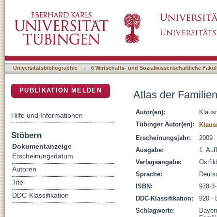
Atlas der Familiennamen von Bayern
DSpace Repositorium (Manakin basiert)
Universitätsbibliographie
→
6 Wirtschafts- und Sozialwissenschaftliche Fakul
PUBLIKATION MELDEN
Atlas der Famili
Autor(en):
Klaus
Hilfe und Informationen
Tübinger Autor(en):
Klaus
Stöbern
Erscheinungsjahr:
2009
Dokumentanzeige
Ausgabe:
1. Aufl
Erscheinungsdatum
Verlagsangabe:
Ostfil
Autoren
Sprache:
Deuts
Titel
ISBN:
978-3
DDC-Klassifikation
DDC-Klassifikation:
920 - 
Schlagworte:
Bayer