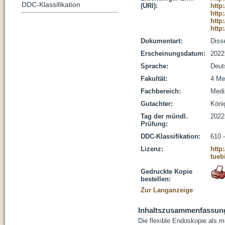
DDC-Klassifikation
(URI):
http
http
http
http
Dokumentart:
Disse
Erscheinungsdatum:
2022
Sprache:
Deut
Fakultät:
4 Me
Fachbereich:
Medi
Gutachter:
König
Tag der mündl.
2022
Prüfung:
DDC-Klassifikation:
610 
Lizenz:
http
tueb
Gedruckte Kopie
bestellen:
Zur Langanzeige
Inhaltszusammenfassun
Die flexible Endoskopie als m