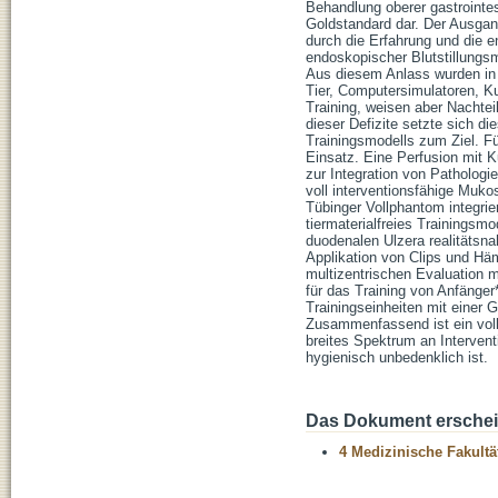
Behandlung oberer gastrointe
Goldstandard dar. Der Ausgang
durch die Erfahrung und die 
endoskopischer Blutstillungsm
Aus diesem Anlass wurden in 
Tier, Computersimulatoren, Ku
Training, weisen aber Nachtei
dieser Defizite setzte sich di
Trainingsmodells zum Ziel. F
Einsatz. Eine Perfusion mit K
zur Integration von Pathologi
voll interventionsfähige Muko
Tübinger Vollphantom integrie
tiermaterialfreies Trainings
duodenalen Ulzera realitätsna
Applikation von Clips und Hä
multizentrischen Evaluation m
für das Training von Anfänger
Trainingseinheiten mit einer 
Zusammenfassend ist ein voll
breites Spektrum an Intervent
hygienisch unbedenklich ist.
Das Dokument erschein
4 Medizinische Fakultä