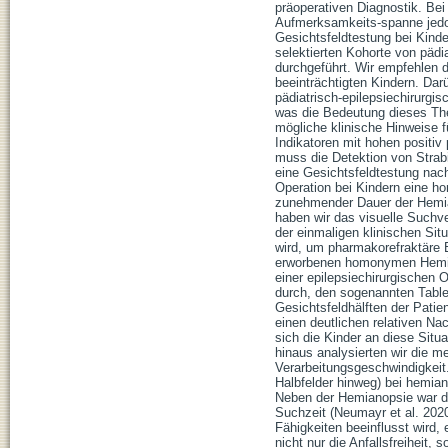
präoperativen Diagnostik. Bei
Aufmerksamkeits-spanne jedoc
Gesichtsfeldtestung bei Kinde
selektierten Kohorte von pädi
durchgeführt. Wir empfehlen d
beeinträchtigten Kindern. Da
pädiatrisch-epilepsiechirurgi
was die Bedeutung dieses The
mögliche klinische Hinweise 
Indikatoren mit hohen positi
muss die Detektion von Strab
eine Gesichtsfeldtestung nach
Operation bei Kindern eine h
zunehmender Dauer der Hemia
haben wir das visuelle Suchve
der einmaligen klinischen Situ
wird, um pharmakorefraktäre Ep
erworbenen homonymen Hemiano
einer epilepsiechirurgischen 
durch, den sogenannten Table-
Gesichtsfeldhälften der Patie
einen deutlichen relativen Na
sich die Kinder an diese Situa
hinaus analysierten wir die 
Verarbeitungsgeschwindigkeit
Halbfelder hinweg) bei hemian
Neben der Hemianopsie war die
Suchzeit (Neumayr et al. 2020
Fähigkeiten beeinflusst wird, 
nicht nur die Anfallsfreiheit,