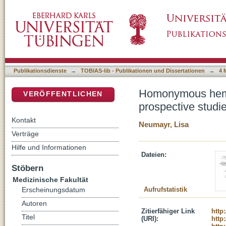
Homonymous hemianopia before and after pedi
DSpace Repositorium (Manakin basiert)
identification, prevalence and adaptation
Publikationsdienste
→
TOBIAS-lib - Publikationen und Dissertationen
→
4 
Homonymous hemian
VERÖFFENTLICHEN
prospective studie
Kontakt
Neumayr, Lisa
Verträge
Hilfe und Informationen
Dateien:
Stöbern
Medizinische Fakultät
Aufrufstatistik
Erscheinungsdatum
Autoren
Zitierfähiger Link
http
Titel
(URI):
http