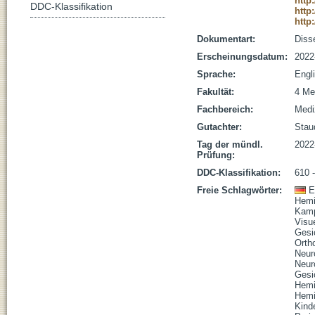
http
DDC-Klassifikation
http
http
Dokumentart:
Disse
Erscheinungsdatum:
2022
Sprache:
Engl
Fakultät:
4 Me
Fachbereich:
Medi
Gutachter:
Staud
Tag der mündl.
2022
Prüfung:
DDC-Klassifikation:
610 
Freie Schlagwörter:
E
Hemi
Kamp
Visu
Gesi
Orth
Neur
Neur
Gesi
Hemi
Hemi
Kind