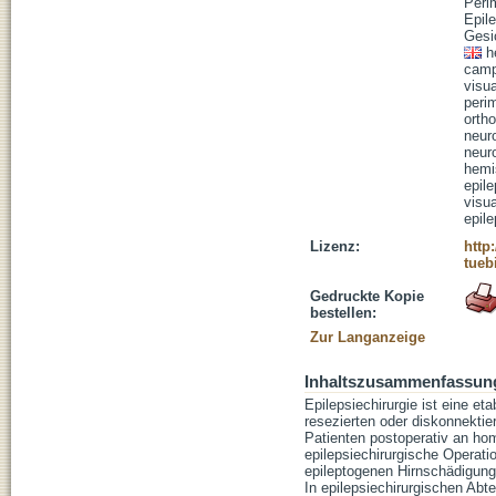
Peri
Epile
Gesi
h
camp
visu
peri
ortho
neur
neur
hemi
epil
visua
epil
Lizenz:
http
tueb
Gedruckte Kopie
bestellen:
Zur Langanzeige
Inhaltszusammenfassun
Epilepsiechirurgie ist eine e
resezierten oder diskonnektie
Patienten postoperativ an hom
epilepsiechirurgische Operat
epileptogenen Hirnschädigung
In epilepsiechirurgischen Abte