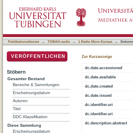
Bikulturelle Familie: Zwischen moderner Lep
Publikationsdienste
→
TOBIAS-audio
→
1 Radio Micro-Europa
→
Dokume
VERÖFFENTLICHEN
Zur Kurzanzeige
dc.date.accessioned
Stöbern
dc.date.available
Gesamter Bestand
Bereiche & Sammlungen
dc.date.created
Erscheinungsdatum
dc.date.issued
Autoren
dc.identifier.uri
Titel
dc.identifier.uri
DDC-Klassifikation
dc.description.abstract
Diese Sammlung
Erscheinungsdatum