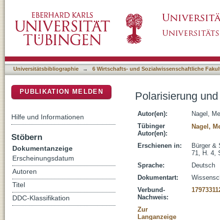
Polarisierung und politischer Diskurs in Zei
DSpace Repositorium (Manakin basiert)
Universitätsbibliographie
→
6 Wirtschafts- und Sozialwissenschaftliche Fakul
PUBLIKATION MELDEN
Polarisierung und
Autor(en):
Nagel, Me
Hilfe und Informationen
Tübinger
Nagel, M
Autor(en):
Stöbern
Erschienen in:
Bürger & 
Dokumentanzeige
71, H. 4,
Erscheinungsdatum
Sprache:
Deutsch
Autoren
Dokumentart:
Wissenscha
Titel
Verbund-
17973311
Nachweis:
DDC-Klassifikation
Zur
Langanzeige