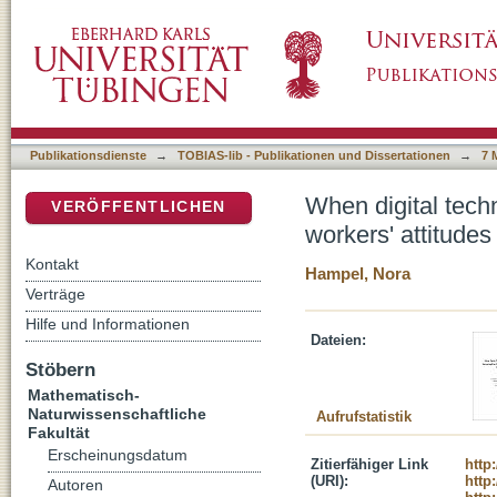
When digital technologies enter the factory -
DSpace Repositorium (Manakin basiert)
technologies
Publikationsdienste
→
TOBIAS-lib - Publikationen und Dissertationen
→
7 
When digital techn
VERÖFFENTLICHEN
workers' attitude
Kontakt
Hampel, Nora
Verträge
Hilfe und Informationen
Dateien:
Stöbern
Mathematisch-
Naturwissenschaftliche
Aufrufstatistik
Fakultät
Erscheinungsdatum
Zitierfähiger Link
http
(URI):
http
Autoren