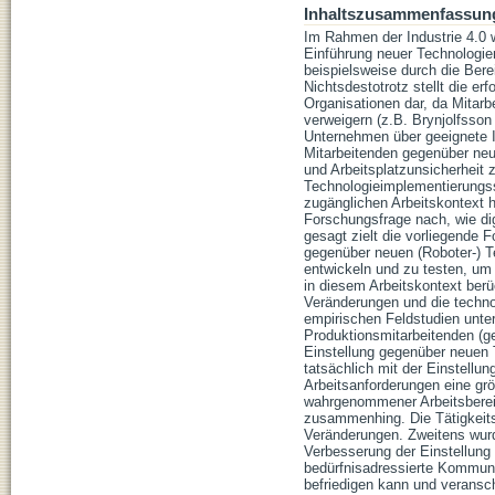
Inhaltszusammenfassun
Im Rahmen der Industrie 4.0 w
Einführung neuer Technologien
beispielsweise durch die Bere
Nichtsdestotrotz stellt die e
Organisationen dar, da Mitarb
verweigern (z.B. Brynjolfsson
Unternehmen über geeignete Im
Mitarbeitenden gegenüber neu
und Arbeitsplatzunsicherheit 
Technologieimplementierungsst
zugänglichen Arbeitskontext h
Forschungsfrage nach, wie dig
gesagt zielt die vorliegende 
gegenüber neuen (Roboter-) Te
entwickeln und zu testen, um 
in diesem Arbeitskontext ber
Veränderungen und die technol
empirischen Feldstudien unter
Produktionsmitarbeitenden (
Einstellung gegenüber neuen 
tatsächlich mit der Einstel
Arbeitsanforderungen eine gr
wahrgenommener Arbeitsbereic
zusammenhing. Die Tätigkeit
Veränderungen. Zweitens wurde
Verbesserung der Einstellung 
bedürfnisadressierte Kommunik
befriedigen kann und veransch