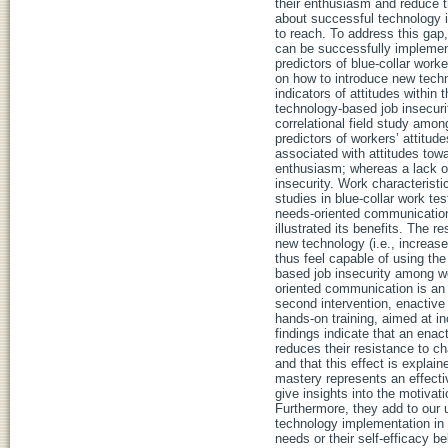
their enthusiasm and reduce t
about successful technology im
to reach. To address this gap,
can be successfully implemente
predictors of blue-collar work
on how to introduce new techn
indicators of attitudes withi
technology-based job insecurit
correlational field study amo
predictors of workers’ attitud
associated with attitudes tow
enthusiasm; whereas a lack of
insecurity. Work characterist
studies in blue-collar work te
needs-oriented communication
illustrated its benefits. The
new technology (i.e., increa
thus feel capable of using th
based job insecurity among wor
oriented communication is an
second intervention, enactive
hands-on training, aimed at in
findings indicate that an ena
reduces their resistance to c
and that this effect is explain
mastery represents an effecti
give insights into the motivat
Furthermore, they add to our
technology implementation in 
needs or their self-efficacy b