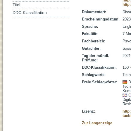
http
http
Titel
Dokumentart:
Disse
DDC-Klassifikation
Erscheinungsdatum:
2023
Sprache:
Engl
Fakultät:
7 Ma
Fachbereich:
Psyc
Gutachter:
Sasse
Tag der mündl.
2021
Prüfung:
DDC-Klassifikation:
150 
Schlagworte:
Techn
Freie Schlagwörter:
D
Tech
Komm
C
Digi
Resi
Lizenz:
http
tueb
Zur Langanzeige