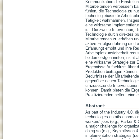
Kommunikation die Einstellun
Mitarbeitenden verbessern ka
fühlen, die Technologie zu nu
technologiebasierte Arbeitspl
Tätigkeit wahrnahmen. Insges
eine wirksame Implementierun
ist. Die zweite Intervention, 
Technologie durch direktes pr
Mitarbeitenden zu erhöhen und
aktive Erfolgserfahrung die T
Erfahrung) erhöht und ihre R
Arbeitsplatzunsicherheit redu
beiden erstgenannten, nicht ab
eine wirksame Strategie zur 
Ergebnisse Aufschluss über di
Produktion beitragen können. 
Bedürfnisse der Mitarbeitende
gegenüber neuen Technologien
umzusetzende Interventionen 
können. Damit bieten die Er
Praktizierenden helfen, eine 
Abstract:
As part of the Industry 4.0, d
technologies entails enormous 
workers’ jobs (e.g., Parker &
a major challenge for organiz
doing so (e.g., Brynjolfsson &
implementation strategies (i.e