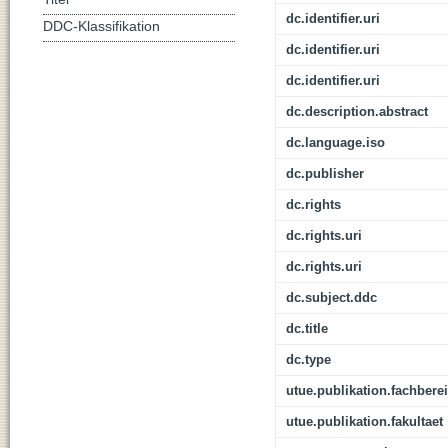
dc.identifier.uri
DDC-Klassifikation
dc.identifier.uri
dc.identifier.uri
dc.description.abstract
dc.language.iso
dc.publisher
dc.rights
dc.rights.uri
dc.rights.uri
dc.subject.ddc
dc.title
dc.type
utue.publikation.fachbere
utue.publikation.fakultaet