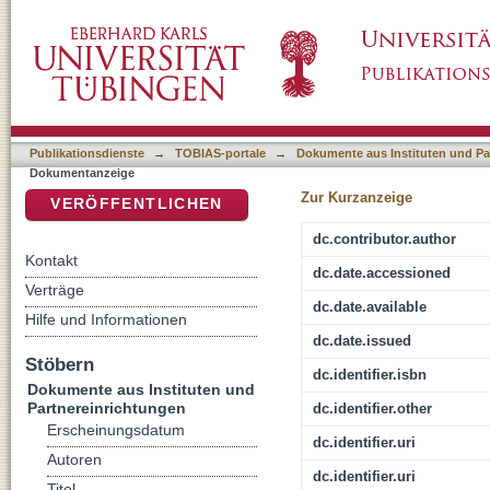
Foreign languages and original understanding i
DSpace Repositorium (Manakin basiert)
Publikationsdienste
→
TOBIAS-portale
→
Dokumente aus Instituten und Pa
Dokumentanzeige
Zur Kurzanzeige
VERÖFFENTLICHEN
dc.contributor.author
Kontakt
dc.date.accessioned
Verträge
dc.date.available
Hilfe und Informationen
dc.date.issued
Stöbern
dc.identifier.isbn
Dokumente aus Instituten und
Partnereinrichtungen
dc.identifier.other
Erscheinungsdatum
dc.identifier.uri
Autoren
dc.identifier.uri
Titel