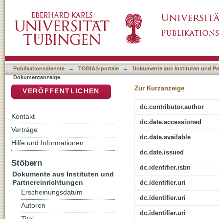
'To be taken with a grain of salt': Charles D
DSpace Repositorium (Manakin basiert)
Publikationsdienste
→
TOBIAS-portale
→
Dokumente aus Instituten und Pa
Dokumentanzeige
Zur Kurzanzeige
VERÖFFENTLICHEN
dc.contributor.author
Kontakt
dc.date.accessioned
Verträge
dc.date.available
Hilfe und Informationen
dc.date.issued
Stöbern
dc.identifier.isbn
Dokumente aus Instituten und
Partnereinrichtungen
dc.identifier.uri
Erscheinungsdatum
dc.identifier.uri
Autoren
dc.identifier.uri
Titel