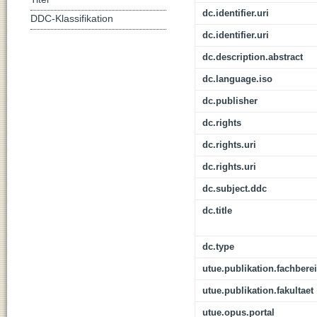
dc.identifier.uri
DDC-Klassifikation
dc.identifier.uri
dc.description.abstract
dc.language.iso
dc.publisher
dc.rights
dc.rights.uri
dc.rights.uri
dc.subject.ddc
dc.title
dc.type
utue.publikation.fachbere
utue.publikation.fakultaet
utue.opus.portal