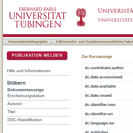
Variegated Anti-Austerity: Exploring the Demi
DSpace Repositorium (Manakin basiert)
Neoliberalism
Universitätsbibliographie
→
6 Wirtschafts- und Sozialwissenschaftliche Fakul
PUBLIKATION MELDEN
Zur Kurzanzeige
dc.contributor.author
Hilfe und Informationen
dc.date.accessioned
Stöbern
dc.date.available
Dokumentanzeige
dc.date.issued
Erscheinungsdatum
Autoren
dc.identifier.issn
Titel
dc.identifier.uri
DDC-Klassifikation
dc.language.iso
dc.publisher