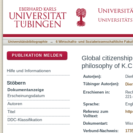
Global citizenship and Cosmopolitan governa
DSpace Repositorium (Manakin basiert)
Universitätsbibliographie
→
6 Wirtschafts- und Sozialwissenschaftliche Fakul
PUBLIKATION MELDEN
Global citizenshi
philosophy of K.C
Hilfe und Informationen
Autor(en):
Dier
Stöbern
Tübinger Autor(en):
Dier
Dokumentanzeige
Erschienen in:
Rech
Erscheinungsdatum
221
Autoren
Sprache:
Engl
Referenz zum
http
Titel
Volltext:
DDC-Klassifikation
Dokumentart:
Wiss
Verbund-Nachweis:
173