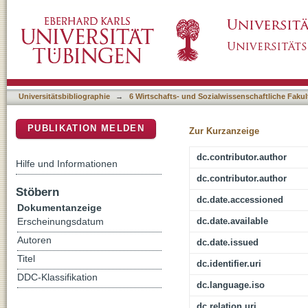
Konstruktion und Validierung eines multime
DSpace Repositorium (Manakin basiert)
inerkultureller Kompetenz
Universitätsbibliographie
→
6 Wirtschafts- und Sozialwissenschaftliche Fakul
PUBLIKATION MELDEN
Zur Kurzanzeige
dc.contributor.author
Hilfe und Informationen
dc.contributor.author
Stöbern
dc.date.accessioned
Dokumentanzeige
dc.date.available
Erscheinungsdatum
Autoren
dc.date.issued
Titel
dc.identifier.uri
DDC-Klassifikation
dc.language.iso
dc.relation.uri