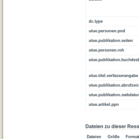
dc.type
utue.personen.pnd
utue.publikation.seiten
utue.personen.roh
utue.publikation.buchdes
utue.titel.verfasserangabe
utue.publikation.abrufzei
utue.publikation.swbdat
utue.artikel.ppn
Dateien zu dieser Res
Dateien
Größe
Forma