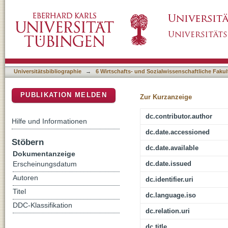
Ein pietistischer Erziehungsratgeber aus Bade
DSpace Repositorium (Manakin basiert)
Kleinkinderpflege und physische Erziehung
Universitätsbibliographie
→
6 Wirtschafts- und Sozialwissenschaftliche Fakul
PUBLIKATION MELDEN
Zur Kurzanzeige
dc.contributor.author
Hilfe und Informationen
dc.date.accessioned
Stöbern
dc.date.available
Dokumentanzeige
dc.date.issued
Erscheinungsdatum
Autoren
dc.identifier.uri
Titel
dc.language.iso
DDC-Klassifikation
dc.relation.uri
dc.title