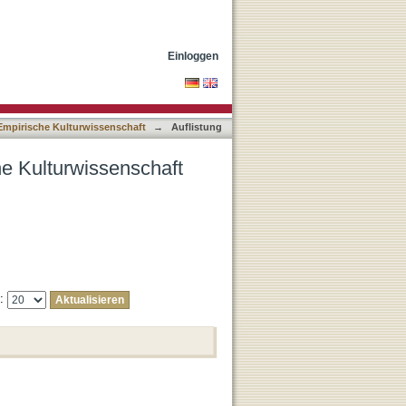
ch Erscheinungsdatum
Einloggen
Empirische Kulturwissenschaft
→
Auflistung
he Kulturwissenschaft
e: