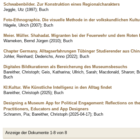
Schwabenbilder. Zur Konstruktion eines Regionalcharakters
Jeggle, Utz
(
1997
)
;
Buch
Foto-Ethnographie. Die visuelle Methode in der volkskundlichen Kultu
Hägele, Ulrich
(
2007
)
;
Buch
Meier. Müller. Shahadat. Migranten bei der Feuerwehr und dem Roten 
Warneken, Bernd Jürgen
(
2010
)
;
Buch
Chapter Germany. Alltagserfahrungen Tübinger Studierender aus Chin
Johler, Reinhard
;
Dederichs, Anno
(
2022
)
;
Buch
Digitales Bildkuratieren als Bereicherung des Museumsbesuchs
Bareither, Christoph
;
Geis, Katharina
;
Ullrich, Sarah
;
Macdonald, Sharon
;
B
Buch
KI:Kultur. Wie Künstliche Intelligenz in den Alltag findet
Bareither, Christoph
(
2025
)
;
Buch
Designing a Museum App for Political Engagement: Reflections on t
Practitioners, Educators and App Designers
Schramm, Pia
;
Bareither, Christoph
(
2025-04-17
)
;
Buch
Anzeige der Dokumente 1-8 von 8