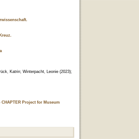
rwissenschaft.
Kreuz.
a
rück, Katrin
;
Winterpacht, Leonie
(
2023
)
;
he CHAPTER Project for Museum