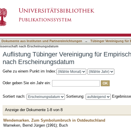
inigung für Empirische Kulturwissenschaft na
asiert)
Dokumente aus Instituten und Partnereinrichtungen
→
Tübinger Vereinigung für 
rwissenschaft nach Erscheinungsdatum
Auflistung Tübinger Vereinigung für Empirisc
nach Erscheinungsdatum
Gehe zu einem Punkt im Index:
Oder geben Sie ein Jahr ein:
Sortiert nach:
Sortierung:
Ergebniss
Anzeige der Dokumente 1-8 von 8
Wendemarken. Zum Symbolumbruch in Ostdeutschland
Warneken, Bernd Jürgen
(
1991
)
;
Buch