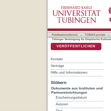
Auflistung Tübinger Vere
DSpace Repositorium (Manakin b
Publikationsdienste
→
TOBIAS-portale
→
Tübinger Vereinigung für Empirische Kultu
VERÖFFENTLICHEN
Kontakt
Verträge
Hilfe und Informationen
Stöbern
Dokumente aus Instituten und
Partnereinrichtungen
Erscheinungsdatum
Autoren
Titel