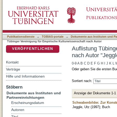
Auflistung Tübinger Vereinigung für Empirisc
DSpace Repositorium (Manakin basiert)
Publikationsdienste
→
TOBIAS-portale
→
Dokumente aus Instituten und Pa
Tübinger Vereinigung für Empirische Kulturwissenschaft nach Autor
Auflistung Tübing
VERÖFFENTLICHEN
nach Autor "Jeggl
Kontakt
0-9
A
B
C
D
E
F
G
H
I
J
K
L
Verträge
Oder geben Sie die ersten Bu
Hilfe und Informationen
Sortiert nach:
Stöbern
Dokumente aus Instituten und
Anzeige der Dokumente 1-1
Partnereinrichtungen
Schwabenbilder. Zur Konstr
Erscheinungsdatum
Jeggle, Utz
(
1997
)
;
Buch
Autoren
Titel