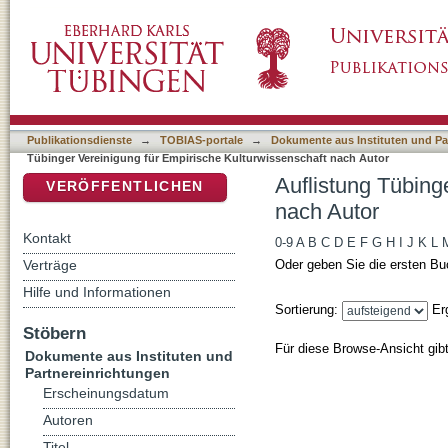
Auflistung Tübinger Vereinigung für Empiris
DSpace Repositorium (Manakin basiert)
Publikationsdienste
→
TOBIAS-portale
→
Dokumente aus Instituten und Pa
Tübinger Vereinigung für Empirische Kulturwissenschaft nach Autor
Auflistung Tübing
VERÖFFENTLICHEN
nach Autor
Kontakt
0-9
A
B
C
D
E
F
G
H
I
J
K
L
Verträge
Oder geben Sie die ersten Bu
Hilfe und Informationen
Sortierung:
Er
Stöbern
Für diese Browse-Ansicht gib
Dokumente aus Instituten und
Partnereinrichtungen
Erscheinungsdatum
Autoren
Titel