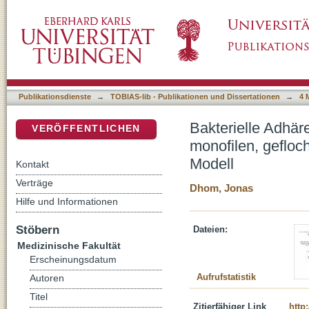
Bakterielle Adhärenz an chirurgischen Nahtma
DSpace Repositorium (Manakin basiert)
gezahnten Fäden in einem septischen Model
Publikationsdienste
→
TOBIAS-lib - Publikationen und Dissertationen
→
4 
Bakterielle Adhär
VERÖFFENTLICHEN
monofilen, geflo
Modell
Kontakt
Verträge
Dhom, Jonas
Hilfe und Informationen
Stöbern
Dateien:
Medizinische Fakultät
Erscheinungsdatum
Aufrufstatistik
Autoren
Titel
Zitierfähiger Link
http