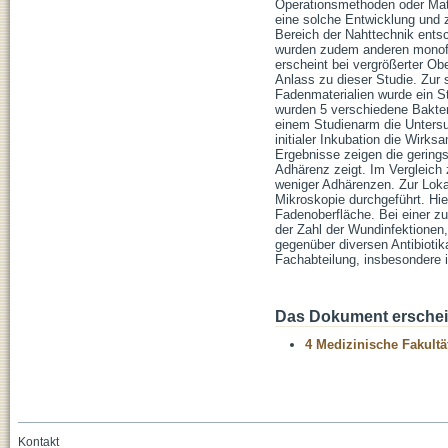
Operationsmethoden oder Mate
eine solche Entwicklung und
Bereich der Nahttechnik entsc
wurden zudem anderen monofil
erscheint bei vergrößerter O
Anlass zu dieser Studie. Zur
Fadenmaterialien wurde ein S
wurden 5 verschiedene Bakter
einem Studienarm die Untersu
initialer Inkubation die Wirks
Ergebnisse zeigen die gerin
Adhärenz zeigt. Im Vergleich
weniger Adhärenzen. Zur Lokal
Mikroskopie durchgeführt. Hie
Fadenoberfläche. Bei einer z
der Zahl der Wundinfektionen
gegenüber diversen Antibiotik
Fachabteilung, insbesondere i
Das Dokument erschein
4 Medizinische Fakultä
Kontakt