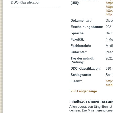
DDC-Klassifikation
(URI):
http
http
http
http
Dokumentart:
Disse
Erscheinungsdatum:
2021
Sprache:
Deut
Fakultät:
4 Me
Fachbereich:
Medi
Gutachter:
Pesch
Tag der mündl.
2021
Prüfung:
DDC-Klassifikation:
610 
Schlagworte:
Bakte
Lizenz:
http
tueb
Zur Langanzeige
Inhaltszusammenfassun
Allen operativen Eingriffen 
gemein. Die Minimierung diese