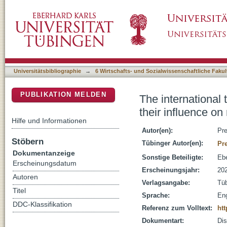
The international tax law of Controlled Foreig
DSpace Repositorium (Manakin basiert)
multinational companies' behaviour
Universitätsbibliographie
→
6 Wirtschafts- und Sozialwissenschaftliche Fakul
PUBLIKATION MELDEN
The international 
their influence on
Hilfe und Informationen
Autor(en):
Pre
Stöbern
Tübinger Autor(en):
Pre
Dokumentanzeige
Sonstige Beteiligte:
Ebe
Erscheinungsdatum
Erscheinungsjahr:
20
Autoren
Verlagsangabe:
Tü
Titel
Sprache:
Eng
DDC-Klassifikation
Referenz zum Volltext:
htt
Dokumentart:
Dis