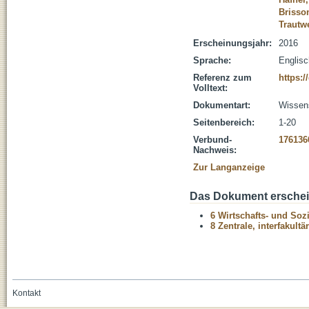
Brisson
Trautwe
Erscheinungsjahr:
2016
Sprache:
Englisc
Referenz zum
https:
Volltext:
Dokumentart:
Wissens
Seitenbereich:
1-20
Verbund-
176136
Nachweis:
Zur Langanzeige
Das Dokument erschein
6 Wirtschafts- und Soz
8 Zentrale, interfakult
Kontakt