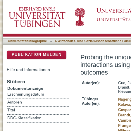
Probing the unique contributions of self-conce
DSpace Repositorium (Manakin basiert)
value facets and multiple academic outcome
Universitätsbibliographie
→
6 Wirtschafts- und Sozialwissenschaftliche Fakul
PUBLIKATION MELDEN
Probing the unique
interactions using
Hilfe und Informationen
outcomes
Stöbern
Autor(en):
Guo, Ji
Brandt,
Dokumentanzeige
Brisson
Erscheinungsdatum
Tübinger
Nageng
Autoren
Autor(en):
Kelava
Gaspar
Titel
Brandt
DDC-Klassifikation
Cambri
Flunge
Häfner,