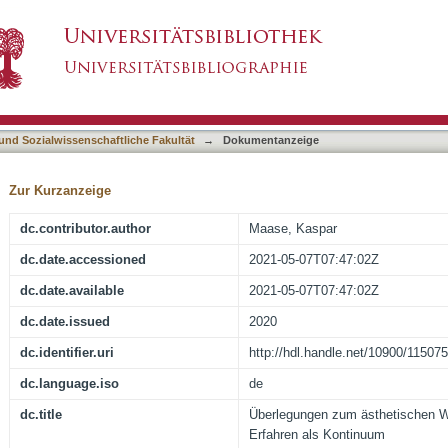
ischen Wahrnehmen, Erleben und Erfahren al
asiert)
 und Sozialwissenschaftliche Fakultät
→
Dokumentanzeige
Zur Kurzanzeige
dc.contributor.author
Maase, Kaspar
dc.date.accessioned
2021-05-07T07:47:02Z
dc.date.available
2021-05-07T07:47:02Z
dc.date.issued
2020
dc.identifier.uri
http://hdl.handle.net/10900/115075
dc.language.iso
de
dc.title
Überlegungen zum ästhetischen 
Erfahren als Kontinuum