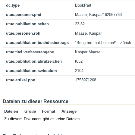
dc.type
BookPart
utue.personen.pnd
Maase, Kaspar/162067763
utue.publikation.seiten
23-32
utue.personen.roh
Maase, Kaspar
utue.publikation.buchdesbeitrags
"Bring me that horizon!" - Zürich 
utue.titel.verfasserangabe
Kaspar Maase
utue.publikation.abrufzeichen
t052
utue.publikation.swbdatum
2104
utue.artikel.ppn
1753971268
Dateien zu dieser Ressource
Dateien
Größe
Format
Anzeige
Zu diesem Dokument gibt es keine Dateien.