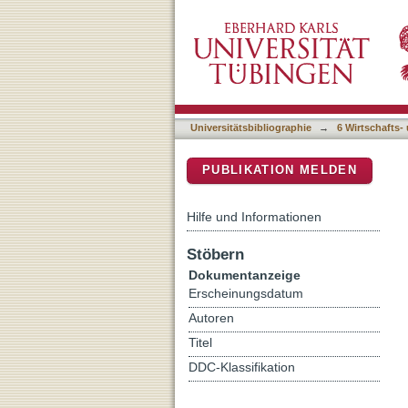
Überlegungen zum ästhet
DSpace Repositorium (Manakin b
Universitätsbibliographie
→
6 Wirtschafts-
PUBLIKATION MELDEN
Hilfe und Informationen
Stöbern
Dokumentanzeige
Erscheinungsdatum
Autoren
Titel
DDC-Klassifikation