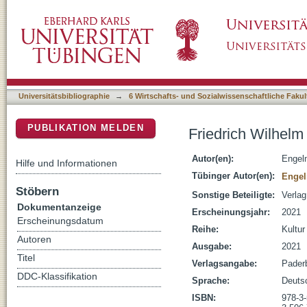
Friedrich Wilhelm Dörpfeld : Lehrerideale im
DSpace Repositorium (Manakin basiert)
Universitätsbibliographie
→
6 Wirtschafts- und Sozialwissenschaftliche Fakul
PUBLIKATION MELDEN
Friedrich Wilhelm
Autor(en):
Engel
Hilfe und Informationen
Tübinger Autor(en):
Engel
Stöbern
Sonstige Beteiligte:
Verla
Dokumentanzeige
Erscheinungsjahr:
2021
Erscheinungsdatum
Reihe:
Kultur
Autoren
Ausgabe:
2021
Titel
Verlagsangabe:
Pader
DDC-Klassifikation
Sprache:
Deuts
ISBN:
978-3