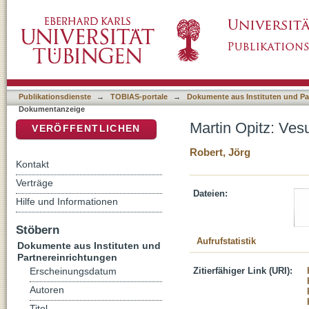
Martin Opitz: Vesuvius: Poëma Germanicum 
DSpace Repositorium (Manakin basiert)
Publikationsdienste
→
TOBIAS-portale
→
Dokumente aus Instituten und Pa
Dokumentanzeige
Martin Opitz: Ve
VERÖFFENTLICHEN
Robert, Jörg
Kontakt
Verträge
Dateien:
Hilfe und Informationen
Stöbern
Aufrufstatistik
Dokumente aus Instituten und
Partnereinrichtungen
Zitierfähiger Link (URI):
Erscheinungsdatum
Autoren
Titel