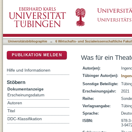
Was für ein Theater! : 12 Einblicke in das Th
DSpace Repositorium (Manakin basiert)
Universitätsbibliographie
→
6 Wirtschafts- und Sozialwissenschaftliche Fakul
PUBLIKATION MELDEN
Was für ein Theate
Autor(en):
Ingend
Hilfe und Informationen
Tübinger Autor(en):
Ingen
Stöbern
Sonstige Beteiligte:
Tübing
Dokumentanzeige
Erscheinungsjahr:
2021
Erscheinungsdatum
Reihe:
Sonde
Autoren
Verlagsangabe:
Tübin
Titel
Sprache:
Deuts
DDC-Klassifikation
ISBN:
978-3
3-947