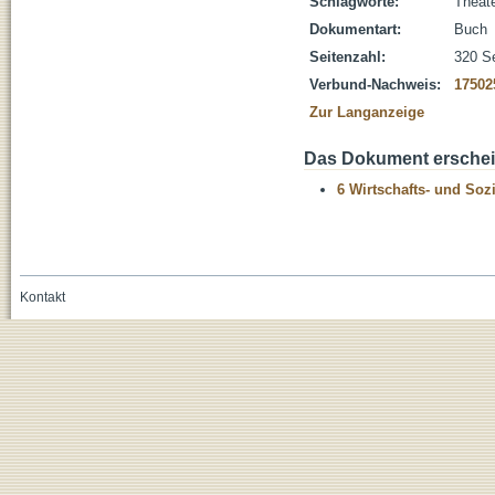
Schlagworte:
Theat
Dokumentart:
Buch
Seitenzahl:
320 S
Verbund-Nachweis:
17502
Zur Langanzeige
Das Dokument erschein
6 Wirtschafts- und Soz
Kontakt