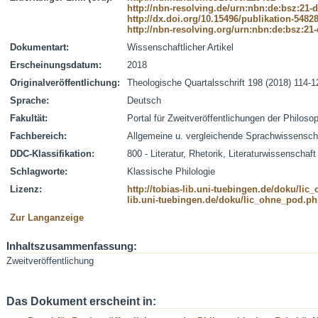
http://nbn-resolving.de/urn:nbn:de:bsz:21-
http://dx.doi.org/10.15496/publikation-5482
http://nbn-resolving.org/urn:nbn:de:bsz:21
Dokumentart:
Wissenschaftlicher Artikel
Erscheinungsdatum:
2018
Originalveröffentlichung:
Theologische Quartalsschrift 198 (2018) 114-1
Sprache:
Deutsch
Fakultät:
Portal für Zweitveröffentlichungen der Philoso
Fachbereich:
Allgemeine u. vergleichende Sprachwissensch
DDC-Klassifikation:
800 - Literatur, Rhetorik, Literaturwissenschaft
Schlagworte:
Klassische Philologie
Lizenz:
http://tobias-lib.uni-tuebingen.de/doku/li
lib.uni-tuebingen.de/doku/lic_ohne_pod.p
Zur Langanzeige
Inhaltszusammenfassung:
Zweitveröffentlichung
Das Dokument erscheint in: