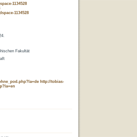
dspace-1134528
8
-dspace-1134528
24.
phischen Fakultät
aft
c_ohne_pod.php?la=de
http://tobias-
hp?la=en