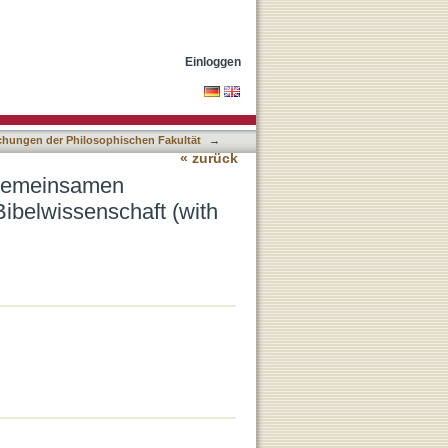
chen Zugangs von
Einloggen
lichungen der Philosophischen Fakultät
→
« zurück
 gemeinsamen
Bibelwissenschaft (with