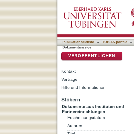
Lots Frau (Gen 19,1-29).
DSpace Repositorium (Manakin b
Literatur- und Bibelwisse
Publikationsdienste
→
TOBIAS-portale
→
Dokumentanzeige
VERÖFFENTLICHEN
Kontakt
Verträge
Hilfe und Informationen
Stöbern
Dokumente aus Instituten und
Partnereinrichtungen
Erscheinungsdatum
Autoren
Titel