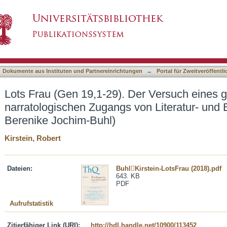
 Der Versuch eines gemeinsamen narratologis
asiert)
nschaft (with Berenike Jochim-Buhl)
Dokumente aus Instituten und Partnereinrichtungen
→
Portal für Zweitveröffent
Lots Frau (Gen 19,1-29). Der Versuch eines
narratologischen Zugangs von Literatur- und 
Berenike Jochim-Buhl)
Kirstein, Robert
Dateien:
BuhlKirstein-LotsFrau (2018).pdf
643. KB
PDF
Aufrufstatistik
Zitierfähiger Link (URI):
http://hdl.handle.net/10900/113452