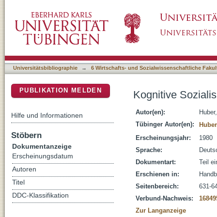
Kognitive Sozialisation
DSpace Repositorium (Manakin basiert)
Universitätsbibliographie
→
6 Wirtschafts- und Sozialwissenschaftliche Fakul
PUBLIKATION MELDEN
Kognitive Sozialis
Autor(en):
Huber,
Hilfe und Informationen
Tübinger Autor(en):
Huber
Stöbern
Erscheinungsjahr:
1980
Dokumentanzeige
Sprache:
Deuts
Erscheinungsdatum
Dokumentart:
Teil e
Autoren
Erschienen in:
Handbu
Titel
Seitenbereich:
631-6
DDC-Klassifikation
Verbund-Nachweis:
16849
Zur Langanzeige