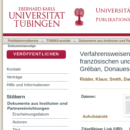
Verfahrensweisen der Transformation religi
DSpace Repositorium (Manakin basiert)
Passionsspielen: Passion des Arnoul Gréban
Publikationsdienste
→
TOBIAS-portale
→
Dokumente aus Instituten und Pa
Dokumentanzeige
Verfahrensweisen 
VERÖFFENTLICHEN
französischen un
Gréban, Donauesc
Kontakt
Verträge
Ridder, Klaus
;
Smith, Da
Hilfe und Informationen
Stöbern
Dateien:
Dokumente aus Instituten und
Partnereinrichtungen
Erscheinungsdatum
Aufrufstatistik
Autoren
Zitierfähiger Link (URI):
Titel