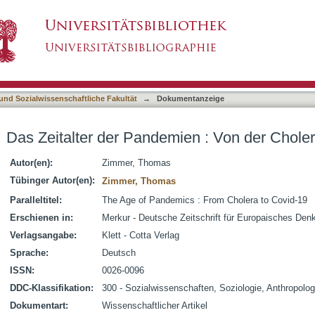
en : Von der Cholera bis Covid-19
asiert)
 und Sozialwissenschaftliche Fakultät
→
Dokumentanzeige
Das Zeitalter der Pandemien : Von der Choler
Autor(en):
Zimmer, Thomas
Tübinger Autor(en):
Zimmer, Thomas
Paralleltitel:
The Age of Pandemics : From Cholera to Covid-19
Erschienen in:
Merkur - Deutsche Zeitschrift für Europaisches Denk
Verlagsangabe:
Klett - Cotta Verlag
Sprache:
Deutsch
ISSN:
0026-0096
DDC-Klassifikation:
300 - Sozialwissenschaften, Soziologie, Anthropolog
Dokumentart:
Wissenschaftlicher Artikel