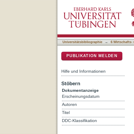
Das Zeitalter der Pandemi
DSpace Repositorium (Manakin b
Universitätsbibliographie
→
6 Wirtschafts-
PUBLIKATION MELDEN
Hilfe und Informationen
Stöbern
Dokumentanzeige
Erscheinungsdatum
Autoren
Titel
DDC-Klassifikation