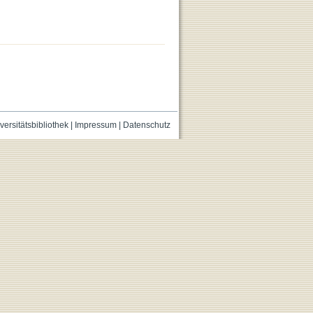
versitätsbibliothek
|
Impressum
|
Datenschutz