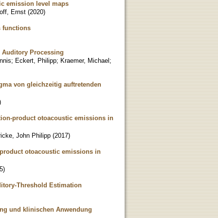
tic emission level maps
off, Ernst
(
2020
)
s functions
 Auditory Processing
nnis
;
Eckert, Philipp
;
Kraemer, Michael
;
ma von gleichzeitig auftretenden
)
rtion-product otoacoustic emissions in
ricke, John Philipp
(
2017
)
-product otoacoustic emissions in
5
)
itory-Threshold Estimation
rung und klinischen Anwendung