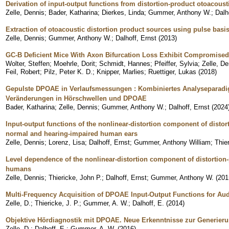
Derivation of input-output functions from distortion-product otoacous
Zelle, Dennis
;
Bader, Katharina
;
Dierkes, Linda
;
Gummer, Anthony W.
;
Dalh
Extraction of otoacoustic distortion product sources using pulse basi
Zelle, Dennis
;
Gummer, Anthony W.
;
Dalhoff, Ernst
(
2013
)
GC-B Deficient Mice With Axon Bifurcation Loss Exhibit Compromised
Wolter, Steffen
;
Moehrle, Dorit
;
Schmidt, Hannes
;
Pfeiffer, Sylvia
;
Zelle, De
Feil, Robert
;
Pilz, Peter K. D.
;
Knipper, Marlies
;
Ruettiger, Lukas
(
2018
)
Gepulste DPOAE in Verlaufsmessungen : Kombiniertes Analyseparadig
Veränderungen in Hörschwellen und DPOAE
Bader, Katharina
;
Zelle, Dennis
;
Gummer, Anthony W.
;
Dalhoff, Ernst
(
2024
Input-output functions of the nonlinear-distortion component of disto
normal and hearing-impaired human ears
Zelle, Dennis
;
Lorenz, Lisa
;
Dalhoff, Ernst
;
Gummer, Anthony William
;
Thie
Level dependence of the nonlinear-distortion component of distortion
humans
Zelle, Dennis
;
Thiericke, John P.
;
Dalhoff, Ernst
;
Gummer, Anthony W.
(
201
Multi-Frequency Acquisition of DPOAE Input-Output Functions for Aud
Zelle, D.
;
Thiericke, J. P.
;
Gummer, A. W.
;
Dalhoff, E.
(
2014
)
Objektive Hördiagnostik mit DPOAE. Neue Erkenntnisse zur Generie
Zelle, D.
;
Dalhoff, E.
;
Gummer, A. W.
(
2016
)