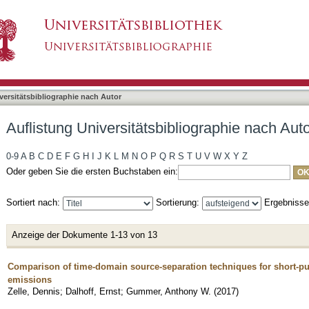
liographie nach Autor "Zelle, Dennis"
asiert)
versitätsbibliographie nach Autor
Auflistung Universitätsbibliographie nach Auto
0-9
A
B
C
D
E
F
G
H
I
J
K
L
M
N
O
P
Q
R
S
T
U
V
W
X
Y
Z
Oder geben Sie die ersten Buchstaben ein:
Sortiert nach:
Sortierung:
Ergebniss
Anzeige der Dokumente 1-13 von 13
Comparison of time-domain source-separation techniques for short-pul
emissions
Zelle, Dennis
;
Dalhoff, Ernst
;
Gummer, Anthony W.
(
2017
)