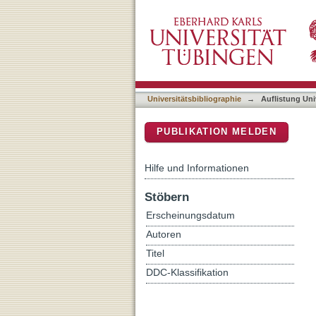
Auflistung Universitätsbib
DSpace Repositorium (Manakin b
Universitätsbibliographie
→
Auflistung Uni
PUBLIKATION MELDEN
Hilfe und Informationen
Stöbern
Erscheinungsdatum
Autoren
Titel
DDC-Klassifikation