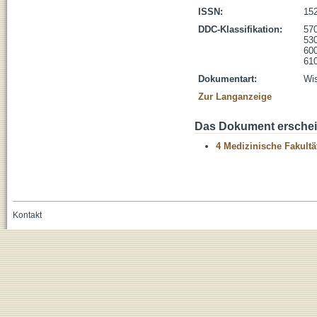
ISSN:
15
DDC-Klassifikation:
570
530
600
610
Dokumentart:
Wis
Zur Langanzeige
Das Dokument erschein
4 Medizinische Fakultä
Kontakt