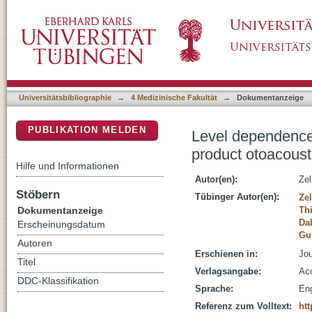
Level dependence of the nonlinear-distortion
DSpace Repositorium (Manakin basiert)
emissions in humans
Universitätsbibliographie
→
4 Medizinische Fakultät
→
Dokumentanzeige
PUBLIKATION MELDEN
Level dependence 
product otoacous
Hilfe und Informationen
Autor(en):
Zel
Stöbern
Tübinger Autor(en):
Zel
Dokumentanzeige
Thi
Dal
Erscheinungsdatum
Gu
Autoren
Erschienen in:
Jou
Titel
Verlagsangabe:
Aco
DDC-Klassifikation
Sprache:
Eng
Referenz zum Volltext:
htt