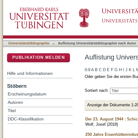
Auflistung Universitätsbibliographie nach Aut
DSpace Repositorium (Manakin basiert)
Universitätsbibliographie
→
Auflistung Universitätsbibliographie nach Autor
Auflistung Univers
PUBLIKATION MELDEN
0-9
A
B
C
D
E
F
G
H
I
J
K
L
Hilfe und Informationen
Oder geben Sie die ersten Bu
Stöbern
Sortiert nach:
Erscheinungsdatum
Autoren
Anzeige der Dokumente 1-2
Titel
Der 23. August 1944 : Sch
DDC-Klassifikation
Wolf, Josef
(
2018
)
250 Jahre Eisenhüttenindust