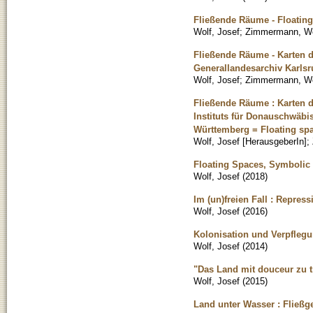
Fließende Räume - Floating
Wolf, Josef
;
Zimmermann, Wo
Fließende Räume - Karten d
Generallandesarchiv Karls
Wolf, Josef
;
Zimmermann, Wo
Fließende Räume : Karten d
Instituts für Donauschwäb
Württemberg = Floating spa
Wolf, Josef [HerausgeberIn]
;
Floating Spaces, Symbolic
Wolf, Josef
(
2018
)
Im (un)freien Fall : Repr
Wolf, Josef
(
2016
)
Kolonisation und Verpflegu
Wolf, Josef
(
2014
)
"Das Land mit douceur zu t
Wolf, Josef
(
2015
)
Land unter Wasser : Flie