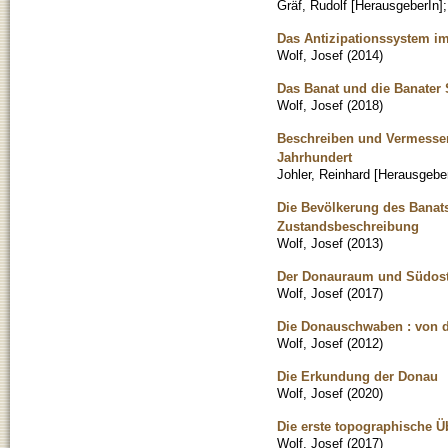
Gräf, Rudolf [HerausgeberIn]
Das Antizipationssystem i
Wolf, Josef
(
2014
)
Das Banat und die Banater
Wolf, Josef
(
2018
)
Beschreiben und Vermessen
Jahrhundert
Johler, Reinhard [Herausgebe
Die Bevölkerung des Banats
Zustandsbeschreibung
Wolf, Josef
(
2013
)
Der Donauraum und Südosteu
Wolf, Josef
(
2017
)
Die Donauschwaben : von d
Wolf, Josef
(
2012
)
Die Erkundung der Donau
Wolf, Josef
(
2020
)
Die erste topographische Ü
Wolf, Josef
(
2017
)