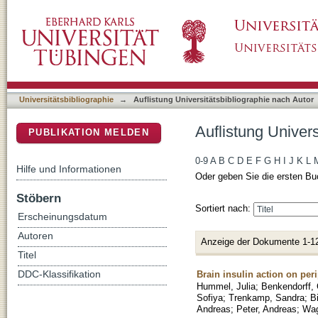
Auflistung Universitätsbibliographie nach Au
DSpace Repositorium (Manakin basiert)
Universitätsbibliographie
→
Auflistung Universitätsbibliographie nach Autor
Auflistung Univer
PUBLIKATION MELDEN
0-9
A
B
C
D
E
F
G
H
I
J
K
L
Hilfe und Informationen
Oder geben Sie die ersten Bu
Stöbern
Sortiert nach:
Erscheinungsdatum
Autoren
Anzeige der Dokumente 1-1
Titel
Brain insulin action on per
DDC-Klassifikation
Hummel, Julia
;
Benkendorff, 
Sofiya
;
Trenkamp, Sandra
;
B
Andreas
;
Peter, Andreas
;
Wag