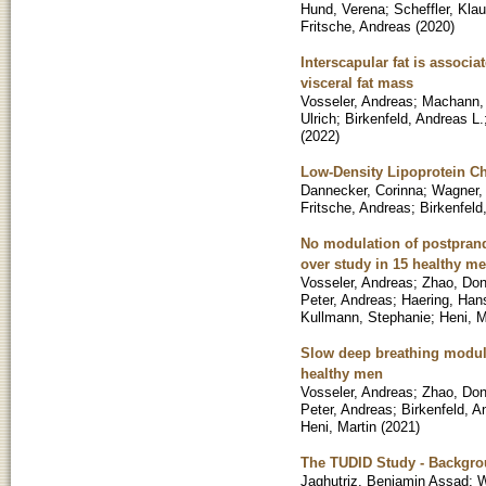
Hund, Verena
;
Scheffler, Kla
Fritsche, Andreas
(
2020
)
Interscapular fat is associ
visceral fat mass
Vosseler, Andreas
;
Machann,
Ulrich
;
Birkenfeld, Andreas L.
(
2022
)
Low-Density Lipoprotein Cho
Dannecker, Corinna
;
Wagner,
Fritsche, Andreas
;
Birkenfeld
No modulation of postprand
over study in 15 healthy m
Vosseler, Andreas
;
Zhao, Don
Peter, Andreas
;
Haering, Hans
Kullmann, Stephanie
;
Heni, M
Slow deep breathing modulat
healthy men
Vosseler, Andreas
;
Zhao, Don
Peter, Andreas
;
Birkenfeld, A
Heni, Martin
(
2021
)
The TUDID Study - Backgro
Jaghutriz, Benjamin Assad
;
W