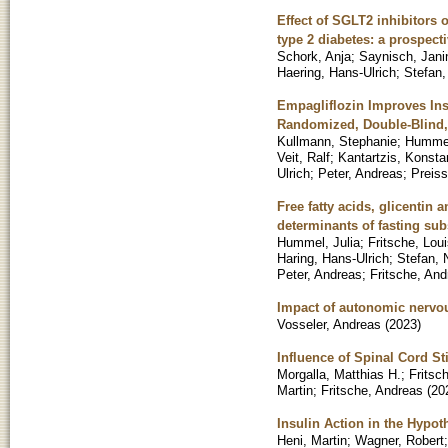
Effect of SGLT2 inhibitors 
type 2 diabetes: a prospec
Schork, Anja
;
Saynisch, Jani
Haering, Hans-Ulrich
;
Stefan,
Empagliflozin Improves Ins
Randomized, Double-Blind, 
Kullmann, Stephanie
;
Hummel
Veit, Ralf
;
Kantartzis, Konsta
Ulrich
;
Peter, Andreas
;
Preiss
Free fatty acids, glicentin
determinants of fasting sub
Hummel, Julia
;
Fritsche, Lou
Haring, Hans-Ulrich
;
Stefan, 
Peter, Andreas
;
Fritsche, And
Impact of autonomic nervou
Vosseler, Andreas
(
2023
)
Influence of Spinal Cord St
Morgalla, Matthias H.
;
Fritsc
Martin
;
Fritsche, Andreas
(
20
Insulin Action in the Hypo
Heni, Martin
;
Wagner, Robert