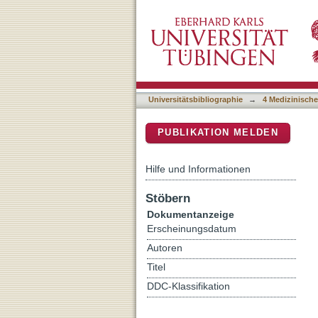
Free fatty acids, glicenti
DSpace Repositorium (Manakin b
determinants of fasting su
Universitätsbibliographie
→
4 Medizinische
PUBLIKATION MELDEN
Hilfe und Informationen
Stöbern
Dokumentanzeige
Erscheinungsdatum
Autoren
Titel
DDC-Klassifikation