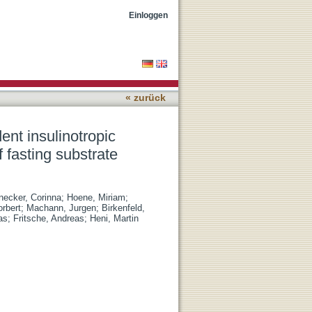
ide as potential major
Einloggen
« zurück
ent insulinotropic
 fasting substrate
necker, Corinna
;
Hoene, Miriam
;
orbert
;
Machann, Jurgen
;
Birkenfeld,
as
;
Fritsche, Andreas
;
Heni, Martin