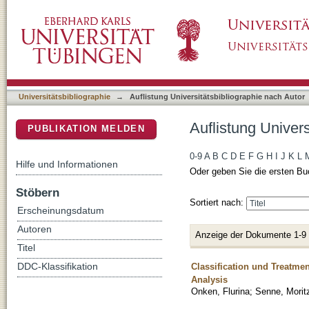
Auflistung Universitätsbibliographie nach Aut
DSpace Repositorium (Manakin basiert)
Universitätsbibliographie
→
Auflistung Universitätsbibliographie nach Autor
Auflistung Univers
PUBLIKATION MELDEN
0-9
A
B
C
D
E
F
G
H
I
J
K
L
Hilfe und Informationen
Oder geben Sie die ersten Bu
Stöbern
Sortiert nach:
Erscheinungsdatum
Autoren
Anzeige der Dokumente 1-9
Titel
Classification und Treatme
DDC-Klassifikation
Analysis
Onken, Flurina
;
Senne, Morit