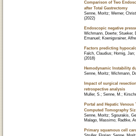
Comparison of Two Endosco
after Total Gastrectomy
Senne, Moritz
;
Werner, Chris
(
2022
)
Endoscopic negative pressu
Wichmann, Doerte
;
Stueker, 
Emanuel
;
Koenigsrainer, Alfr
Factors predicting hypocalc
Falch, Claudius
;
Hornig, Jan
(
2018
)
Hemodynamic Instability d
Senne, Moritz
;
Wichmann, Do
Impact of surgical resectio
retrospective analysis
Muller, S.
;
Senne, M.
;
Kirsch
Portal and Hepatic Venous 
Computed Tomography Siz
Senne, Moritz
;
Sgourakis, G
Malago, Massimo
;
Radtke, Ar
Primary squamous cell carci
Struller, Florian
;
Senne, Morit