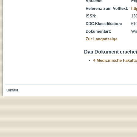
Sprache:
Eng
Referenz zum Volltext:
htt
ISSN:
13
DDC-Klassifikation:
610
Dokumentart:
Wis
Zur Langanzeige
Das Dokument erschein
4 Medizinische Fakultä
Kontakt