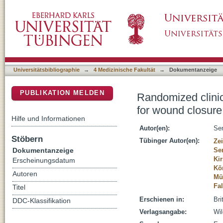
Randomized clinical trial of platysma muscle 
DSpace Repositorium (Manakin basiert)
thyroid surgery
Universitätsbibliographie
→
4 Medizinische Fakultät
→
Dokumentanzeige
PUBLIKATION MELDEN
Randomized clinic
for wound closure 
Hilfe und Informationen
Autor(en):
Se
Stöbern
Tübinger Autor(en):
Ze
Dokumentanzeige
Se
Ki
Erscheinungsdatum
Kön
Autoren
Mü
Fa
Titel
Erschienen in:
Bri
DDC-Klassifikation
Verlagsangabe:
Wi