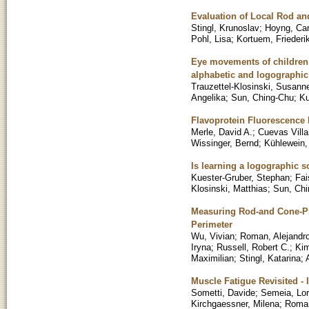
Evaluation of Local Rod an
Stingl, Krunoslav
;
Hoyng, Car
Pohl, Lisa
;
Kortuem, Friederi
Eye movements of children 
alphabetic and logographic
Trauzettel-Klosinski, Susann
Angelika
;
Sun, Ching-Chu
;
Ku
Flavoprotein Fluorescence 
Merle, David A.
;
Cuevas Villa
Wissinger, Bernd
;
Kühlewein,
Is learning a logographic s
Kuester-Gruber, Stephan
;
Fai
Klosinski, Matthias
;
Sun, Chi
Measuring Rod-and Cone-Pho
Perimeter
Wu, Vivian
;
Roman, Alejandro
Iryna
;
Russell, Robert C.
;
Kim
Maximilian
;
Stingl, Katarina
;
Muscle Fatigue Revisited 
Sometti, Davide
;
Semeia, Lo
Kirchgaessner, Milena
;
Roman