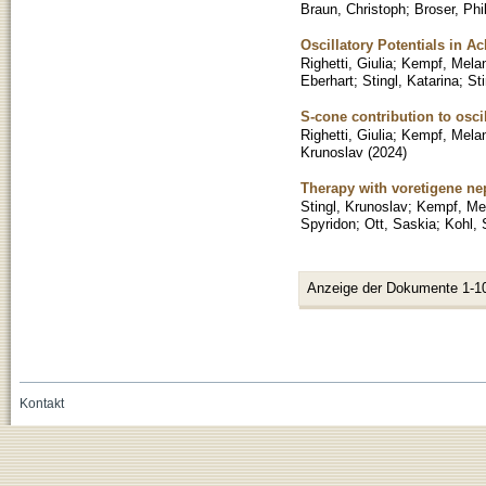
Braun, Christoph
;
Broser, Phil
Oscillatory Potentials in 
Righetti, Giulia
;
Kempf, Melan
Eberhart
;
Stingl, Katarina
;
St
S-cone contribution to osci
Righetti, Giulia
;
Kempf, Melan
Krunoslav
(
2024
)
Therapy with voretigene n
Stingl, Krunoslav
;
Kempf, Me
Spyridon
;
Ott, Saskia
;
Kohl,
Anzeige der Dokumente 1-1
Kontakt