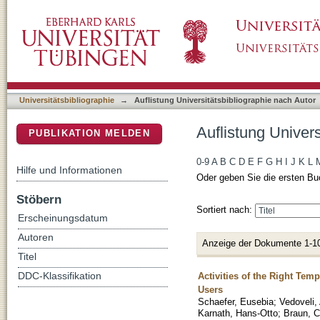
Auflistung Universitätsbibliographie nach Auto
DSpace Repositorium (Manakin basiert)
Universitätsbibliographie
→
Auflistung Universitätsbibliographie nach Autor
Auflistung Univers
PUBLIKATION MELDEN
0-9
A
B
C
D
E
F
G
H
I
J
K
L
Hilfe und Informationen
Oder geben Sie die ersten Bu
Stöbern
Sortiert nach:
Erscheinungsdatum
Autoren
Anzeige der Dokumente 1-1
Titel
Activities of the Right Tem
DDC-Klassifikation
Users
Schaefer, Eusebia
;
Vedoveli,
Karnath, Hans-Otto
;
Braun, C