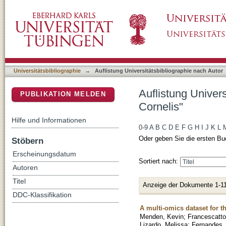
Auflistung Universitätsbibliographie nach Au
DSpace Repositorium (Manakin basiert)
Universitätsbibliographie
→
Auflistung Universitätsbibliographie nach Autor
Auflistung Univer
PUBLIKATION MELDEN
Cornelis"
Hilfe und Informationen
0-9
A
B
C
D
E
F
G
H
I
J
K
L
Oder geben Sie die ersten Bu
Stöbern
Erscheinungsdatum
Sortiert nach:
Autoren
Titel
Anzeige der Dokumente 1-11
DDC-Klassifikation
A multi-omics dataset for t
Menden, Kevin
;
Francescatto
Lizardo, Melissa
;
Fernandes,