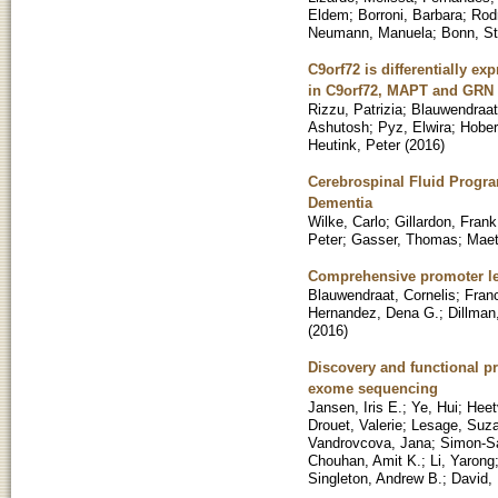
Eldem
;
Borroni, Barbara
;
Rod
Neumann, Manuela
;
Bonn, St
C9orf72 is differentially e
in C9orf72, MAPT and GRN 
Rizzu, Patrizia
;
Blauwendraat
Ashutosh
;
Pyz, Elwira
;
Hober
Heutink, Peter
(
2016
)
Cerebrospinal Fluid Progra
Dementia
Wilke, Carlo
;
Gillardon, Frank
Peter
;
Gasser, Thomas
;
Maet
Comprehensive promoter leve
Blauwendraat, Cornelis
;
Fran
Hernandez, Dena G.
;
Dillman,
(
2016
)
Discovery and functional pr
exome sequencing
Jansen, Iris E.
;
Ye, Hui
;
Heet
Drouet, Valerie
;
Lesage, Suz
Vandrovcova, Jana
;
Simon-Sa
Chouhan, Amit K.
;
Li, Yarong
Singleton, Andrew B.
;
David, 