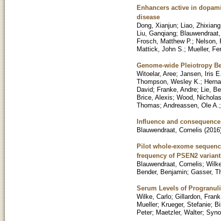
Enhancers active in dopami
disease
Dong, Xianjun
;
Liao, Zhixiang
Liu, Ganqiang
;
Blauwendraat,
Frosch, Matthew P.
;
Nelson, 
Mattick, John S.
;
Mueller, Fe
Genome-wide Pleiotropy B
Witoelar, Aree
;
Jansen, Iris E
Thompson, Wesley K.
;
Herna
David
;
Franke, Andre
;
Lie, Be
Brice, Alexis
;
Wood, Nichola
Thomas
;
Andreassen, Ole A.
Influence and consequence 
Blauwendraat, Cornelis
(
2016
Pilot whole-exome sequenci
frequency of PSEN2 variant
Blauwendraat, Cornelis
;
Wilke
Bender, Benjamin
;
Gasser, 
Serum Levels of Progranuli
Wilke, Carlo
;
Gillardon, Frank
Mueller
;
Krueger, Stefanie
;
Bi
Peter
;
Maetzler, Walter
;
Synof