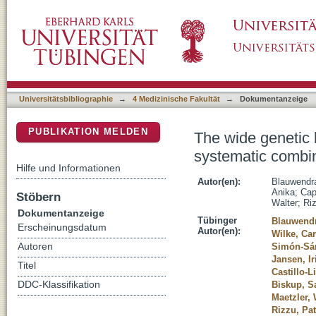
The wide genetic landscape of clinical fron
DSpace Repositorium (Manakin basiert)
of 121 consecutive subjects
Universitätsbibliographie
→
4 Medizinische Fakultät
→
Dokumentanzeige
PUBLIKATION MELDEN
The wide genetic 
systematic combi
Hilfe und Informationen
Autor(en):
Blauwendra
Anika
;
Cap
Stöbern
Walter
;
Riz
Dokumentanzeige
Tübinger
Blauwendr
Erscheinungsdatum
Autor(en):
Wilke, Car
Autoren
Simón-Sán
Jansen, Ir
Titel
Castillo-L
DDC-Klassifikation
Biskup, S
Maetzler, 
Rizzu, Pat