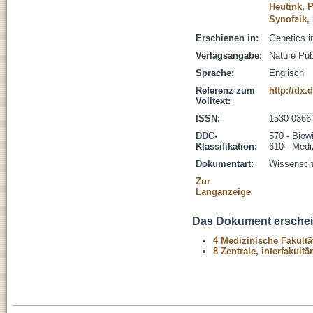
Heutink, P
Synofzik, 
Erschienen in:
Genetics i
Verlagsangabe:
Nature Pub
Sprache:
Englisch
Referenz zum
http://dx.
Volltext:
ISSN:
1530-0366
DDC-
570 - Biow
Klassifikation:
610 - Medi
Dokumentart:
Wissenscha
Zur
Langanzeige
Das Dokument erschein
4 Medizinische Fakultä
8 Zentrale, interfakult