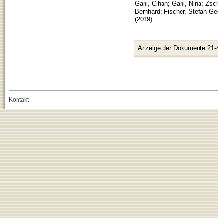
Gani, Cihan
;
Gani, Nina
;
Zsch
Bernhard
;
Fischer, Stefan Ge
(
2019
)
Anzeige der Dokumente 21-
Kontakt