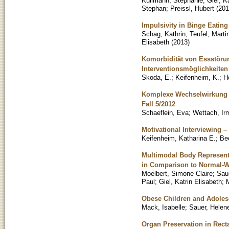
Kullmann, Stephanie
;
Giel, K
Stephan
;
Preissl, Hubert
(
201
Impulsivity in Binge Eatin
Schag, Kathrin
;
Teufel, Marti
Elisabeth
(
2013
)
Komorbidität von Essstörun
Interventionsmöglichkeiten
Skoda, E.
;
Keifenheim, K.
;
Ho
Komplexe Wechselwirkung v
Fall 5/2012
Schaeflein, Eva
;
Wettach, Ir
Motivational Interviewing 
Keifenheim, Katharina E.
;
Be
Multimodal Body Representa
in Comparison to Normal-W
Moelbert, Simone Claire
;
Sau
Paul
;
Giel, Katrin Elisabeth
;
Obese Children and Adolesc
Mack, Isabelle
;
Sauer, Helen
Organ Preservation in Recta