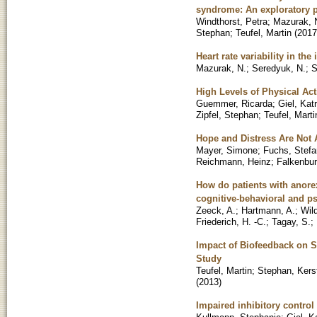
syndrome: An exploratory p
Windthorst, Petra
;
Mazurak, 
Stephan
;
Teufel, Martin
(
2017
Heart rate variability in the
Mazurak, N.
;
Seredyuk, N.
;
S
High Levels of Physical Act
Guemmer, Ricarda
;
Giel, Kat
Zipfel, Stephan
;
Teufel, Marti
Hope and Distress Are Not 
Mayer, Simone
;
Fuchs, Stefa
Reichmann, Heinz
;
Falkenbur
How do patients with anor
cognitive-behavioral and p
Zeeck, A.
;
Hartmann, A.
;
Wild
Friederich, H. -C.
;
Tagay, S.
;
Impact of Biofeedback on S
Study
Teufel, Martin
;
Stephan, Kers
(
2013
)
Impaired inhibitory control 