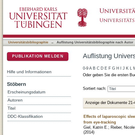
Auflistung Universitätsbibliographie nach Auto
DSpace Repositorium (Manakin basiert)
Universitätsbibliographie
→
Auflistung Universitätsbibliographie nach Autor
Auflistung Univers
PUBLIKATION MELDEN
0-9
A
B
C
D
E
F
G
H
I
J
K
L
Hilfe und Informationen
Oder geben Sie die ersten Bu
Stöbern
Sortiert nach:
Erscheinungsdatum
Autoren
Anzeige der Dokumente 21-
Titel
Effects of laparoscopic sle
DDC-Klassifikation
from eye-tracking
Giel, Katrin E.
;
Rieber, Nicole
(
2014
)