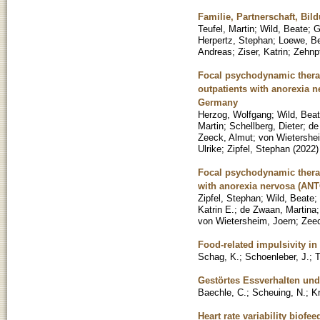
Familie, Partnerschaft, Bil
Teufel, Martin
;
Wild, Beate
;
G
Herpertz, Stephan
;
Loewe, B
Andreas
;
Ziser, Katrin
;
Zehnp
Focal psychodynamic therap
outpatients with anorexia n
Germany
Herzog, Wolfgang
;
Wild, Bea
Martin
;
Schellberg, Dieter
;
de
Zeeck, Almut
;
von Wietershe
Ulrike
;
Zipfel, Stephan
(
2022
)
Focal psychodynamic therap
with anorexia nervosa (ANT
Zipfel, Stephan
;
Wild, Beate
;
Katrin E.
;
de Zwaan, Martina
von Wietersheim, Joern
;
Zeec
Food-related impulsivity in
Schag, K.
;
Schoenleber, J.
;
T
Gestörtes Essverhalten und
Baechle, C.
;
Scheuing, N.
;
Kr
Heart rate variability biof