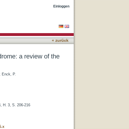
ature
Einloggen
« zurück
ndrome: a review of the
;
Enck, P.
4, H. 3, S. 206-216
6.x