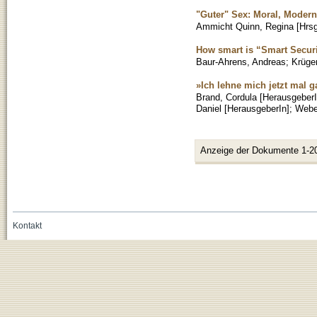
"Guter" Sex: Moral, Modern
Ammicht Quinn, Regina [Hrsg
How smart is “Smart Securit
Baur-Ahrens, Andreas
;
Krüge
»Ich lehne mich jetzt mal g
Brand, Cordula [HerausgeberI
Daniel [HerausgeberIn]
;
Webe
Anzeige der Dokumente 1-2
Kontakt