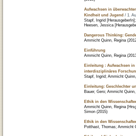
Aufwachsen in überwachten 
Kindheit und Jugend
/ 1. Au
Stapf, Ingrid [HerausgeberIn]
Heesen, Jessica [Herausgebe
Dangerous Thinking: Gend
Ammicht Quinn, Regina
(
201
Einführung
Ammicht Quinn, Regina
(
201
Einleitung : Aufwachsen i
interdisziplinäres Forschu
Stapf, Ingrid
;
Ammicht Quinn,
Einleitung: Geschlechter u
Bauer, Gero
;
Ammicht Quinn,
Ethik in den Wissenschaften
Ammicht Quinn, Regina [Hrsg
Simon
(
2015
)
Ethik in den Wissenschaft
Potthast, Thomas
;
Ammicht Q