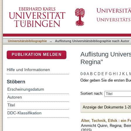
Auflistung Universitätsbibliographie nach A
DSpace Repositorium (Manakin basiert)
Universitätsbibliographie
→
Auflistung Universitätsbibliographie nach Autor
Auflistung Univer
PUBLIKATION MELDEN
Regina"
Hilfe und Informationen
0-9
A
B
C
D
E
F
G
H
I
J
K
L
Oder geben Sie die ersten Bu
Stöbern
Erscheinungsdatum
Sortiert nach:
Autoren
Titel
Anzeige der Dokumente 1-2
DDC-Klassifikation
Alter, Technik, Ethik : ein 
Ammicht Quinn, Regina
;
Bei
(
2015
)