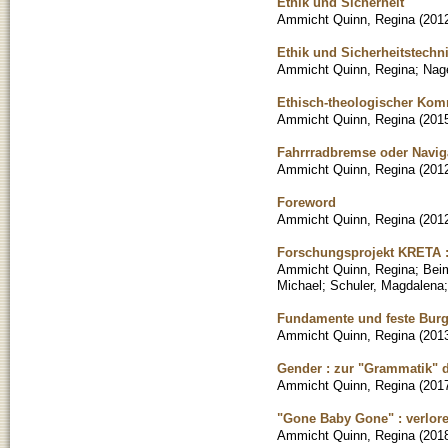
Ethik und Sicherheit
Ammicht Quinn, Regina
(
201
Ethik und Sicherheitstechn
Ammicht Quinn, Regina
;
Nag
Ethisch-theologischer Kom
Ammicht Quinn, Regina
(
201
Fahrrradbremse oder Naviga
Ammicht Quinn, Regina
(
201
Foreword
Ammicht Quinn, Regina
(
201
Forschungsprojekt KRETA :
Ammicht Quinn, Regina
;
Bei
Michael
;
Schuler, Magdalena
Fundamente und feste Burge
Ammicht Quinn, Regina
(
201
Gender : zur "Grammatik" d
Ammicht Quinn, Regina
(
201
"Gone Baby Gone" : verlore
Ammicht Quinn, Regina
(
201