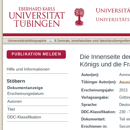
Die Innenseite der Außenseite der Innenseit
DSpace Repositorium (Manakin basiert)
Gewalt
Universitätsbibliographie
→
8 Zentrale, interfakultäre und fakultätsübergreif
PUBLIKATION MELDEN
Die Innenseite de
Königs und die F
Hilfe und Informationen
Autor(en):
Ammic
Stöbern
Tübinger Autor(en):
Ammic
Dokumentanzeige
Erscheinungsjahr:
2013
Erscheinungsdatum
Verlagsangabe:
Götti
Autoren
Sprache:
Deuts
Titel
DDC-Klassifikation:
230 - 
DDC-Klassifikation
Dokumentart:
Teil e
Erschienen in:
Second