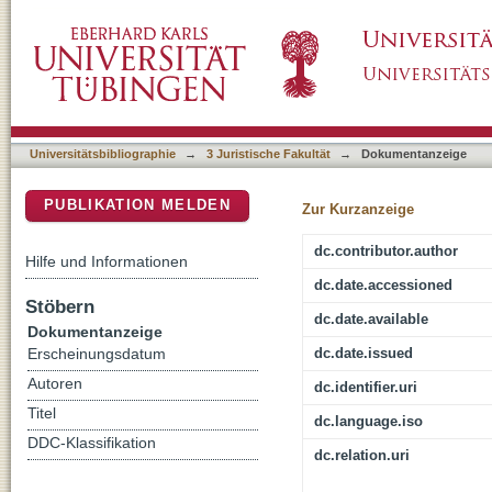
[Rezension von: Für immer geheiligt?]
DSpace Repositorium (Manakin basiert)
Universitätsbibliographie
→
3 Juristische Fakultät
→
Dokumentanzeige
PUBLIKATION MELDEN
Zur Kurzanzeige
dc.contributor.author
Hilfe und Informationen
dc.date.accessioned
Stöbern
dc.date.available
Dokumentanzeige
dc.date.issued
Erscheinungsdatum
Autoren
dc.identifier.uri
Titel
dc.language.iso
DDC-Klassifikation
dc.relation.uri