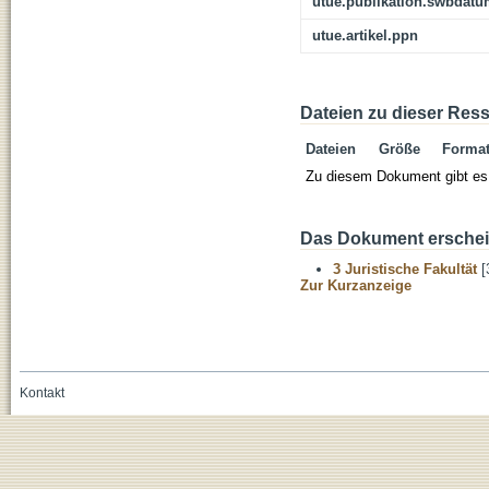
utue.publikation.swbdat
utue.artikel.ppn
Dateien zu dieser Res
Dateien
Größe
Forma
Zu diesem Dokument gibt es 
Das Dokument erschein
3 Juristische Fakultät
[
Zur Kurzanzeige
Kontakt