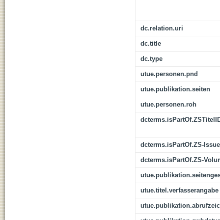
dc.relation.uri
dc.title
dc.type
utue.personen.pnd
utue.publikation.seiten
utue.personen.roh
dcterms.isPartOf.ZSTitelI
dcterms.isPartOf.ZS-Issue
dcterms.isPartOf.ZS-Vol
utue.publikation.seitenge
utue.titel.verfasserangabe
utue.publikation.abrufzei