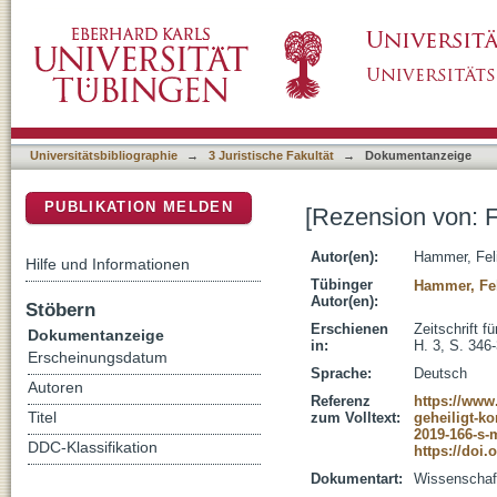
[Rezension von: Für immer geheiligt?]
DSpace Repositorium (Manakin basiert)
Universitätsbibliographie
→
3 Juristische Fakultät
→
Dokumentanzeige
PUBLIKATION MELDEN
[Rezension von: F
Autor(en):
Hammer, Fel
Hilfe und Informationen
Tübinger
Hammer, Fe
Autor(en):
Stöbern
Erschienen
Zeitschrift 
Dokumentanzeige
in:
H. 3, S. 346
Erscheinungsdatum
Sprache:
Deutsch
Autoren
Referenz
https://www
Titel
zum Volltext:
geheiligt-k
2019-166-s-
DDC-Klassifikation
https://doi.
Dokumentart:
Wissenschaftl