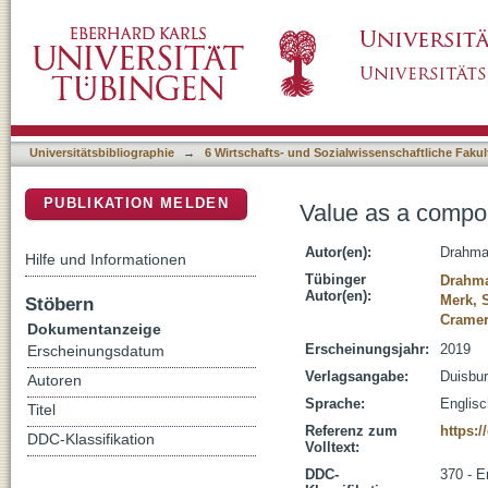
Value as a component of teacher ethos in tim
DSpace Repositorium (Manakin basiert)
Universitätsbibliographie
→
6 Wirtschafts- und Sozialwissenschaftliche Fakul
PUBLIKATION MELDEN
Value as a compon
Autor(en):
Drahma
Hilfe und Informationen
Tübinger
Drahma
Autor(en):
Merk, 
Stöbern
Cramer
Dokumentanzeige
Erscheinungsjahr:
2019
Erscheinungsdatum
Verlagsangabe:
Duisbur
Autoren
Sprache:
Englisc
Titel
Referenz zum
https:
DDC-Klassifikation
Volltext:
DDC-
370 - E