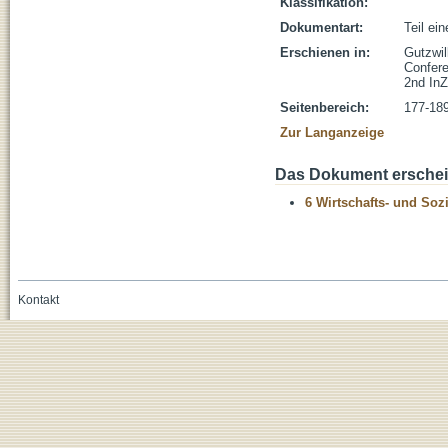
Klassifikation:
Dokumentart:
Teil ei
Erschienen in:
Gutzwil
Confere
2nd In
Seitenbereich:
177-18
Zur Langanzeige
Das Dokument erschein
6 Wirtschafts- und Soz
Kontakt