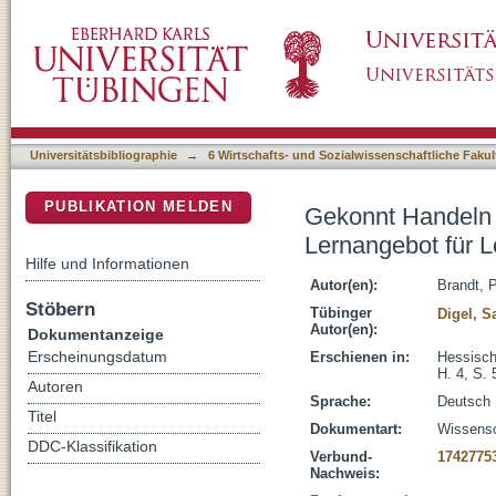
Gekonnt Handeln und eigene Kompetenzen en
DSpace Repositorium (Manakin basiert)
der Erwachsenenbildung
Universitätsbibliographie
→
6 Wirtschafts- und Sozialwissenschaftliche Fakul
PUBLIKATION MELDEN
Gekonnt Handeln 
Lernangebot für 
Hilfe und Informationen
Autor(en):
Brandt, 
Stöbern
Tübinger
Digel, S
Autor(en):
Dokumentanzeige
Erscheinungsdatum
Erschienen in:
Hessisch
H. 4, S. 
Autoren
Sprache:
Deutsch
Titel
Dokumentart:
Wissensch
DDC-Klassifikation
Verbund-
1742775
Nachweis: