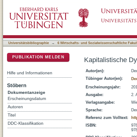
Kapitalistische Dynamik : Eine gesellschafts
DSpace Repositorium (Manakin basiert)
Universitätsbibliographie
→
6 Wirtschafts- und Sozialwissenschaftliche Fakul
PUBLIKATION MELDEN
Kapitalistische D
Autor(en):
De
Hilfe und Informationen
Tübinger Autor(en):
De
Stöbern
Erscheinungsjahr:
20
Dokumentanzeige
Ausgabe:
2. 
Erscheinungsdatum
Verlagsangabe:
Wi
Autoren
Sprache:
De
Titel
Referenz zum Volltext:
htt
DDC-Klassifikation
ISBN:
978
978