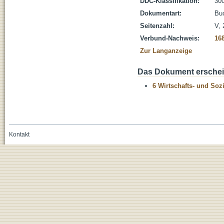
DDC-Klassifikation:
300
Dokumentart:
Bu
Seitenzahl:
V, 
Verbund-Nachweis:
16
Zur Langanzeige
Das Dokument erschein
6 Wirtschafts- und Soz
Kontakt